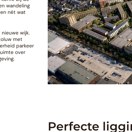
een wandeling
ven nét wat
 nieuwe wijk.
utoluw met
erheid parkeer
 ruimte over
eving.
Perfecte ligg