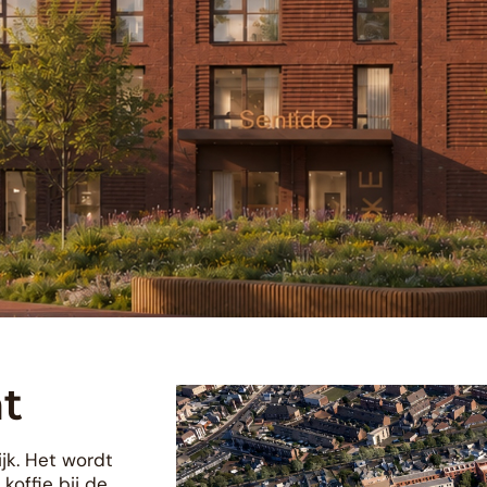
t
k. Het wordt
koffie bij de