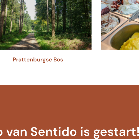
Prattenburgse Bos
 van Sentido is gestart